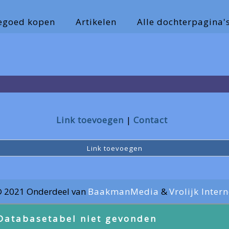
tegoed kopen
Artikelen
Alle dochterpagina'
Link toevoegen
Contact
Link toevoegen
© 2021 Onderdeel van
BaakmanMedia
&
Vrolijk Inter
Databasetabel niet gevonden